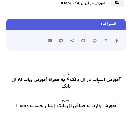
آموزش صرافی ال بانک (Lbank)
قبلی
آموزش اسپات در ال بانک ⚡ به همراه آموزش ربات AI ال
بانک
بعدی
آموزش واریز به صرافی ال بانک | شارژ حساب Lbank