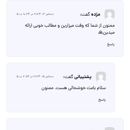
مژده
گفت:
دسامبر 12, 2024 در 10:24 ب.ظ
ممنون از شما که وقت میزارین و مطالب خوبی ارائه
میدین🙏
پاسخ
پشتیبانی
گفت:
دسامبر 15, 2024 در 2:59 ب.ظ
سلام باعث خوشحالی هست. ممنون
پاسخ